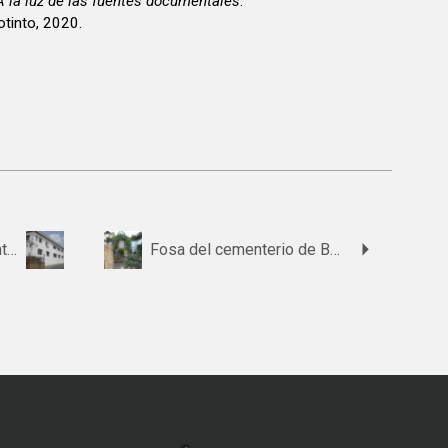
A la luz de las fuentes documentales
.
tinto, 2020.
Fosa 1 del antiguo cementerio de Bollullos Par del Condado
Fosa del cementerio de Beas