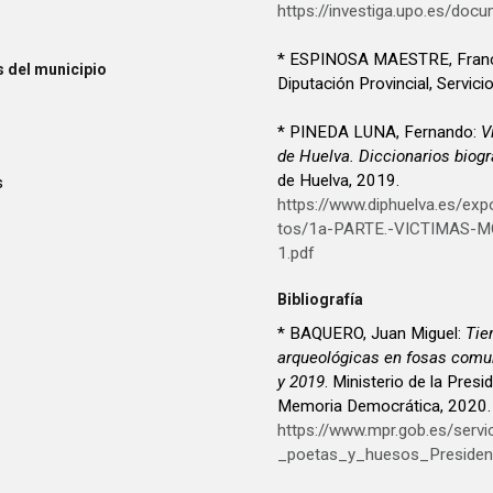
https://investiga.upo.es/d
* ESPINOSA MAESTRE, Fran
 del municipio
Diputación Provincial, Servici
* PINEDA LUNA, Fernando:
V
de Huelva. Diccionarios biogr
de Huelva, 2019.
s
https://www.diphuelva.es/exp
tos/1a-PARTE.-VICTIMAS-M
1.pdf
Bibliografía
* BAQUERO, Juan Miguel:
Tie
arqueológicas en fosas comu
y 2019
. Ministerio de la Presidencia. Relaciones con las Cortes y
Memoria Democrática, 2020.
https://www.mpr.gob.es/serv
_poetas_y_huesos_Presiden