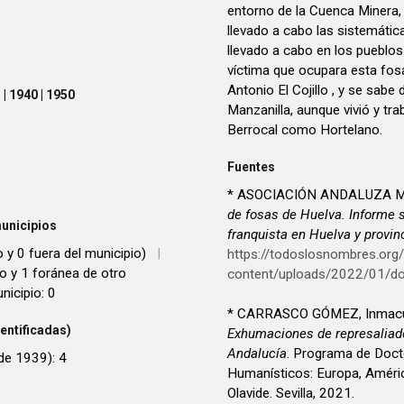
entorno de la Cuenca Minera,
llevado a cabo las sistemátic
llevado a cabo en los pueblos 
víctima que ocupara esta fo
Antonio El Cojillo , y se sabe
| 1940 | 1950
Manzanilla, aunque vivió y tr
Berrocal como Hortelano.
Fuentes
* ASOCIACIÓN ANDALUZA M
de fosas de Huelva. Informe 
unicipios
franquista en Huelva y provin
o y 0 fuera del municipio)
|
https://todoslosnombres.org
io y 1 foránea de otro
content/uploads/2022/01/d
nicipio: 0
* CARRASCO GÓMEZ, Inmacu
entificadas)
Exhumaciones de represaliados
Andalucía
. Programa de Doct
 de 1939): 4
Humanísticos: Europa, Améric
Olavide. Sevilla, 2021.