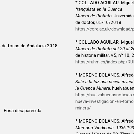
* COLLADO AGUILAR, Miguel
franquista en la Cuenca
Minera de Riotinto
. Universid
de doctor, 05/10/2018.
https://core.ac.uk/download
* COLLADO AGUILAR, Miguel
 de fosas de Andalucía 2018
Minera de Riotinto del 20 al 
de historia militar, v.5, nº 10,
https://ruhm.es/index.php/R
* MORENO BOLAÑOS, Alfredo
Sale a la luz una nueva inves
la Cuenca Minera
. huelvabue
https://huelvabuenasnoticia
nueva-investigacion-en-torno
minera/
|
Fosa desaparecida
* MORENO BOLAÑOS, Alfredo
Memoria Vindicada. 1936-1939