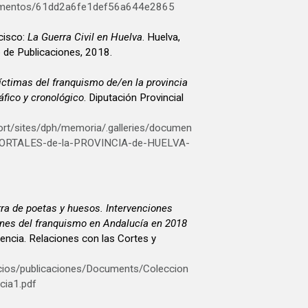
ocumentos/61dd2a6fe1def56a644e2865
cisco:
La Guerra Civil en Huelva
. Huelva,
o de Publicaciones, 2018.
íctimas del franquismo de/en la provincia
áfico y cronológico
. Diputación Provincial
ort/sites/dph/memoria/.galleries/documen
ORTALES-de-la-PROVINCIA-de-HUELVA-
rra de poetas y huesos. Intervenciones
nes del franquismo en Andalucía en 2018
icios/publicaciones/Documents/Coleccion
cia1.pdf