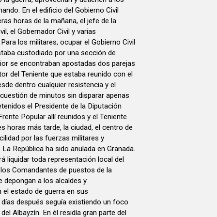
ndo. En el edificio del Gobierno Civil
as horas de la mañana, el jefe de la
l, el Gobernador Civil y varias
Para los militares, ocupar el Gobierno Civil
estaba custodiado por una sección de
erior se encontraban apostadas dos parejas
ctor del Teniente que estaba reunido con el
sde dentro cualquier resistencia y el
 cuestión de minutos sin disparar apenas
etenidos el Presidente de la Diputación
Frente Popular allí reunidos y el Teniente
res horas más tarde, la ciudad, el centro de
lidad por las fuerzas militares y
s. La República ha sido anulada en Granada.
á liquidar toda representación local del
 los Comandantes de puestos de la
ue depongan a los alcaldes y
 el estado de guerra en sus
días después seguía existiendo un foco
del Albayzín. En él residía gran parte del