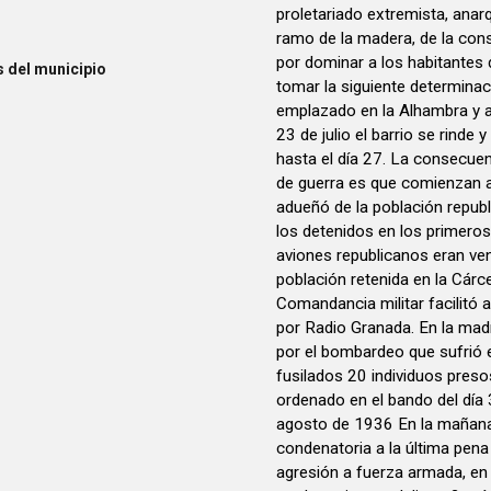
proletariado extremista, anarq
ramo de la madera, de la cons
por dominar a los habitantes de
 del municipio
tomar la siguiente determina
emplazado en la Alhambra y am
23 de julio el barrio se rinde
hasta el día 27. La consecuen
de guerra es que comienzan a 
adueñó de la población republ
los detenidos en los primer
aviones republicanos eran ve
población retenida en la Cárce
Comandancia militar facilitó a
por Radio Granada. En la mad
por el bombardeo que sufrió e
fusilados 20 individuos presos
ordenado en el bando del día 
agosto de 1936 En la mañana 
condenatoria a la última pena 
agresión a fuerza armada, en