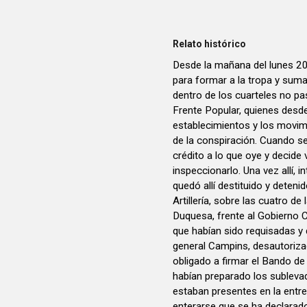
Relato histórico
Desde la mañana del lunes 20 d
para formar a la tropa y suma
dentro de los cuarteles no p
Frente Popular, quienes desde
establecimientos y los movimi
de la conspiración. Cuando se
crédito a lo que oye y decide vo
inspeccionarlo. Una vez allí, i
quedó allí destituido y deteni
Artillería, sobre las cuatro de
Duquesa, frente al Gobierno C
que habían sido requisadas y q
general Campins, desautorizado
obligado a firmar el Bando de
habían preparado los subleva
estaban presentes en la entre
enterarse que se ha declarado