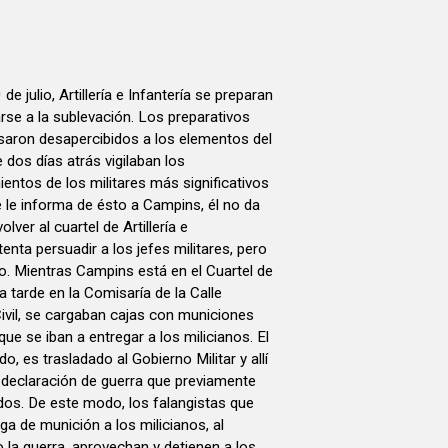
e julio, Artillería e Infantería se preparan
rse a la sublevación. Los preparativos
asaron desapercibidos a los elementos del
 dos días atrás vigilaban los
entos de los militares más significativos
 le informa de ésto a Campins, él no da
lver al cuartel de Artillería e
ntenta persuadir a los jefes militares, pero
do. Mientras Campins está en el Cuartel de
 la tarde en la Comisaría de la Calle
ivil, se cargaban cajas con municiones
ue se iban a entregar a los milicianos. El
, es trasladado al Gobierno Militar y allí
 declaración de guerra que previamente
dos. De este modo, los falangistas que
ga de munición a los milicianos, al
 la guerra, aprovechan y detienen a los