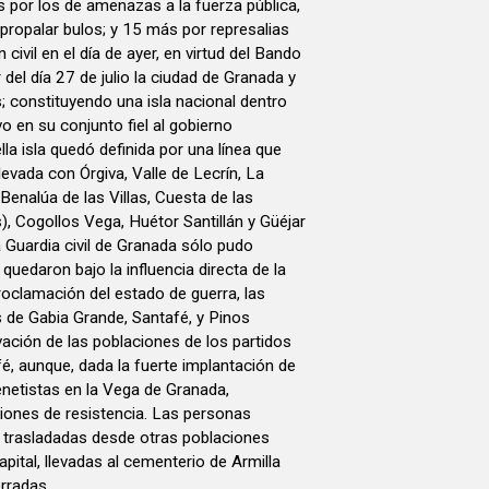
 por los de amenazas a la fuerza pública,
propalar bulos; y 15 más por represalias
civil en el día de ayer, en virtud del Bando
 del día 27 de julio la ciudad de Granada y
s; constituyendo una isla nacional dentro
o en su conjunto fiel al gobierno
lla isla quedó definida por una línea que
Nevada con Órgiva, Valle de Lecrín, La
 Benalúa de las Villas, Cuesta de las
, Cogollos Vega, Huétor Santillán y Güéjar
a Guardia civil de Granada sólo pudo
quedaron bajo la influencia directa de la
roclamación del estado de guerra, las
as de Gabia Grande, Santafé, y Pinos
vación de las poblaciones de los partidos
fé, aunque, dada la fuerte implantación de
cenetistas en la Vega de Granada,
ones de resistencia. Las personas
n trasladadas desde otras poblaciones
pital, llevadas al cementerio de Armilla
rradas.