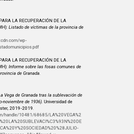
PARA LA RECUPERACIÓN DE LA
MH):
Listado de víctimas de la provincia de
kxcdn.com/wp-
stadomunicipios.pdf
PARA LA RECUPERACIÓN DE LA
MH):
Informe sobre las fosas comunes de
 provincia de Granada
.
La Vega de Granada tras la sublevación de
lio-noviembre de 1936)
. Universidad de
áster, 2019-2019.
stream/handle/10481/68685/LA%20VEGA%2
%20LA%20SUBLEVACI%C3%93N%20DE
CA%20Y%20SOCIEDAD%20%28JULIO-