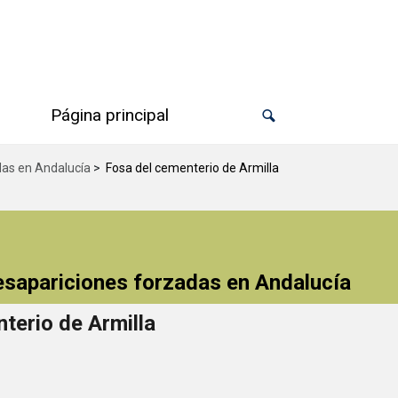
Página principal
das en Andalucía
>
Fosa del cementerio de Armilla
desapariciones forzadas en Andalucía
terio de Armilla