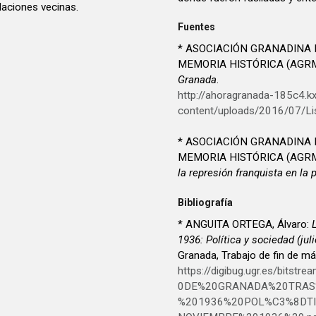
laciones vecinas.
Fuentes
* ASOCIACIÓN GRANADINA 
MEMORIA HISTÓRICA (AGR
Granada
.
http://ahoragranada-185c4.
content/uploads/2016/07/Li
* ASOCIACIÓN GRANADINA 
MEMORIA HISTÓRICA (AGR
la represión franquista en la
Bibliografía
* ANGUITA ORTEGA, Álvaro:
1936: Política y sociedad (ju
Granada, Trabajo de fin de m
https://digibug.ugr.es/bit
0DE%20GRANADA%20TRAS
%201936%20POL%C3%8DTI