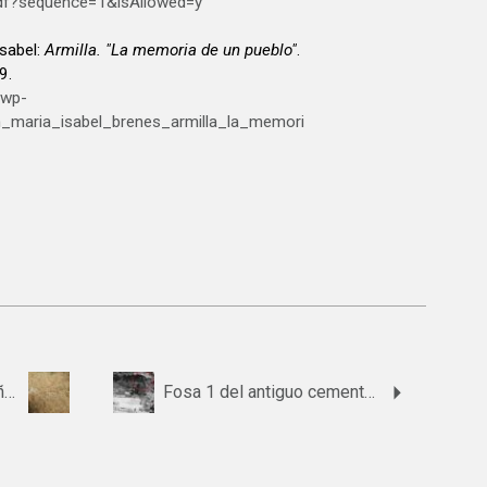
?sequence=1&isAllowed=y
sabel:
Armilla. "La memoria de un pueblo"
.
9.
/wp-
n_maria_isabel_brenes_armilla_la_memori
Fosa del Collado de la Viñuela
Fosa 1 del antiguo cementerio de Almuñécar