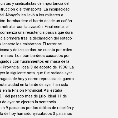
uistas y sindicalistas de importancia del
trucción o el transporte. La incapacidad
l Albayzín les llevó a los militares a
ción: bombardear el barrio desde un cañón
etrallar con la aviación. Finalmente, el
 y comienza una resistencia pasiva que dura
cia primera tras la declaración del estado
llenarse los calabozos. El terror se
icana y de izquierdas: se cuenta por miles
os meses. Los bombardeos causados por
ngados con fusilamientos en masa de la
l Provincial. Ideal 8 de agosto de 1936: La
yer la siguiente nota, que fue radiada ayer
rugada de hoy y como represalia de guerra
sta ciudad en la tarde de ayer, han sido
 en la Prisión Provincial. Así estaba
31 del pasado mes de julio. Ideal 11 de
de ayer se ejecutó la sentencia
en 9 paisanos por los delitos de rebelión y
 la de hoy han sido ejecutados 3 paisanos