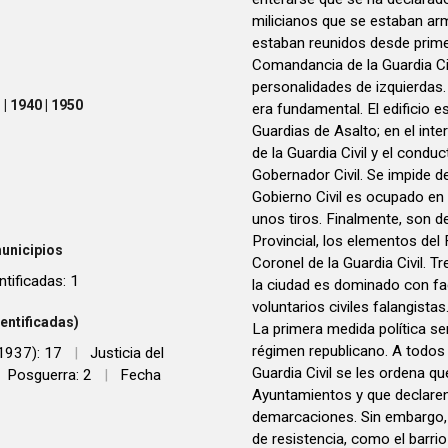
milicianos que se estaban arma
estaban reunidos desde primer
Comandancia de la Guardia Civi
personalidades de izquierdas. 
| 1940 | 1950
era fundamental. El edificio 
Guardias de Asalto; en el int
de la Guardia Civil y el condu
Gobernador Civil. Se impide de
Gobierno Civil es ocupado en
unos tiros. Finalmente, son d
Provincial, los elementos del 
unicipios
Coronel de la Guardia Civil. T
ntificadas: 1
la ciudad es dominado con faci
voluntarios civiles falangista
entificadas)
La primera medida política ser
régimen republicano. A todos
 1937): 17
|
Justicia del
Guardia Civil se les ordena q
Posguerra: 2
|
Fecha
Ayuntamientos y que declaren
demarcaciones. Sin embargo, 
de resistencia, como el barrio 