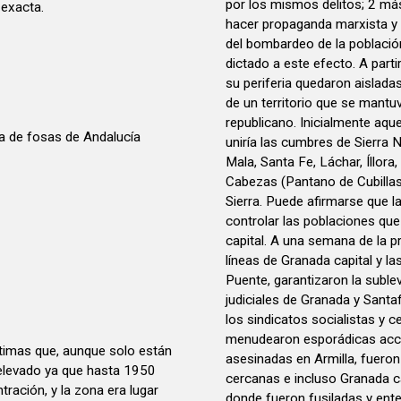
por los mismos delitos; 2 más
 exacta.
hacer propaganda marxista y 
del bombardeo de la población 
dictado a este efecto. A partir
su periferia quedaron aislada
de un territorio que se mantuv
republicano. Inicialmente aque
a de fosas de Andalucía
uniría las cumbres de Sierra 
Mala, Santa Fe, Láchar, Íllora,
Cabezas (Pantano de Cubillas)
Sierra. Puede afirmarse que l
controlar las poblaciones que 
capital. A una semana de la p
líneas de Granada capital y l
Puente, garantizaron la suble
judiciales de Granada y Santa
los sindicatos socialistas y 
menudearon esporádicas acci
timas que, aunque solo están
asesinadas en Armilla, fuero
elevado ya que hasta 1950
cercanas e incluso Granada ca
tración, y la zona era lugar
donde fueron fusiladas y ente