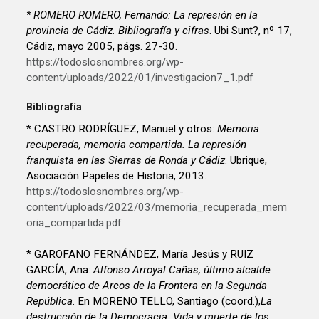
* ROMERO ROMERO, Fernando:
La represión en la
provincia de Cádiz. Bibliografía y cifras
. Ubi Sunt?, nº 17,
Cádiz, mayo 2005, págs. 27-30.
https://todoslosnombres.org/wp-
content/uploads/2022/01/investigacion7_1.pdf
Bibliografía
* CASTRO RODRÍGUEZ, Manuel y otros:
Memoria
recuperada, memoria compartida. La represión
franquista en las Sierras de Ronda y Cádiz
. Ubrique,
Asociación Papeles de Historia, 2013.
https://todoslosnombres.org/wp-
content/uploads/2022/03/memoria_recuperada_mem
oria_compartida.pdf
* GAROFANO FERNÁNDEZ, María Jesús y RUIZ
GARCÍA, Ana:
Alfonso Arroyal Cañas, último alcalde
democrático de Arcos de la Frontera en la Segunda
República
. En MORENO TELLO, Santiago (coord.),
La
destrucción de la Democracia. Vida y muerte de los