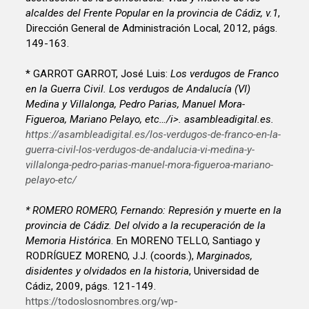
alcaldes del Frente Popular en la provincia de Cádiz, v.1
,
Dirección General de Administración Local, 2012, págs.
149-163.
* GARROT GARROT, José Luis:
Los verdugos de Franco
en la Guerra Civil. Los verdugos de Andalucía (VI)
Medina y Villalonga, Pedro Parias, Manuel Mora-
Figueroa, Mariano Pelayo, etc…/i>. asambleadigital.es.
https://asambleadigital.es/los-verdugos-de-franco-en-la-
guerra-civil-los-verdugos-de-andalucia-vi-medina-y-
villalonga-pedro-parias-manuel-mora-figueroa-mariano-
pelayo-etc/
* ROMERO ROMERO, Fernando:
Represión y muerte en la
provincia de Cádiz. Del olvido a la recuperación de la
Memoria Histórica
. En MORENO TELLO, Santiago y
RODRÍGUEZ MORENO, J.J. (coords.),
Marginados,
disidentes y olvidados en la historia
, Universidad de
Cádiz, 2009, págs. 121-149.
https://todoslosnombres.org/wp-