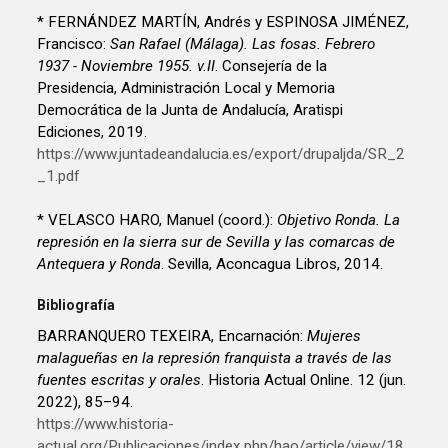
* FERNÁNDEZ MARTÍN, Andrés y ESPINOSA JIMÉNEZ,
Francisco:
San Rafael (Málaga). Las fosas. Febrero
1937 - Noviembre 1955. v.II
. Consejería de la
Presidencia, Administración Local y Memoria
Democrática de la Junta de Andalucía, Aratispi
Ediciones, 2019.
https://www.juntadeandalucia.es/export/drupaljda/SR_2
_1.pdf
* VELASCO HARO, Manuel (coord.):
Objetivo Ronda. La
represión en la sierra sur de Sevilla y las comarcas de
Antequera y Ronda
. Sevilla, Aconcagua Libros, 2014.
Bibliografía
BARRANQUERO TEXEIRA, Encarnación:
Mujeres
malagueñas en la represión franquista a través de las
fuentes escritas y orales
. Historia Actual Online. 12 (jun.
2022), 85–94.
https://www.historia-
actual.org/Publicaciones/index.php/hao/article/view/18