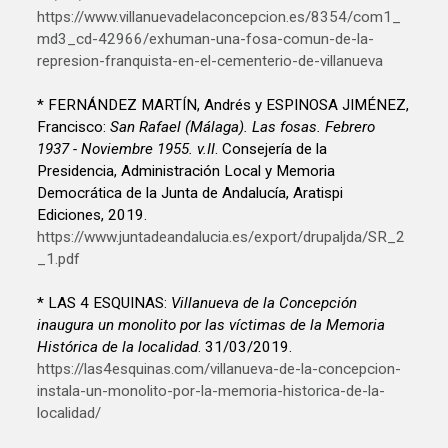
https://www.villanuevadelaconcepcion.es/8354/com1_
md3_cd-42966/exhuman-una-fosa-comun-de-la-
represion-franquista-en-el-cementerio-de-villanueva
* FERNÁNDEZ MARTÍN, Andrés y ESPINOSA JIMÉNEZ,
Francisco:
San Rafael (Málaga). Las fosas. Febrero
1937 - Noviembre 1955. v.II
. Consejería de la
Presidencia, Administración Local y Memoria
Democrática de la Junta de Andalucía, Aratispi
Ediciones, 2019.
https://www.juntadeandalucia.es/export/drupaljda/SR_2
_1.pdf
* LAS 4 ESQUINAS:
Villanueva de la Concepción
inaugura un monolito por las víctimas de la Memoria
Histórica de la localidad
. 31/03/2019.
https://las4esquinas.com/villanueva-de-la-concepcion-
instala-un-monolito-por-la-memoria-historica-de-la-
localidad/