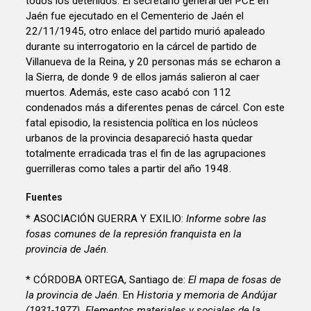
todos los detenidos. El secretario general del PCE en
Jaén fue ejecutado en el Cementerio de Jaén el
22/11/1945, otro enlace del partido murió apaleado
durante su interrogatorio en la cárcel de partido de
Villanueva de la Reina, y 20 personas más se echaron a
la Sierra, de donde 9 de ellos jamás salieron al caer
muertos. Además, este caso acabó con 112
condenados más a diferentes penas de cárcel. Con este
fatal episodio, la resistencia política en los núcleos
urbanos de la provincia desapareció hasta quedar
totalmente erradicada tras el fin de las agrupaciones
guerrilleras como tales a partir del año 1948.
Fuentes
* ASOCIACIÓN GUERRA Y EXILIO:
Informe sobre las
fosas comunes de la represión franquista en la
provincia de Jaén
.
* CÓRDOBA ORTEGA, Santiago de:
El mapa de fosas de
la provincia de Jaén
. En
Historia y memoria de Andújar
(1931-1977). Elementos materiales y sociales de la