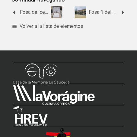
Fosa del cementerio de Arjona.
Fosa 1 del cementerio de Andújar.
Volver a la lista de elementos