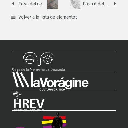
Fosa del cementerio de Berja
Fosa 6 del cementerio de Almería
Volver a la lista de elementos