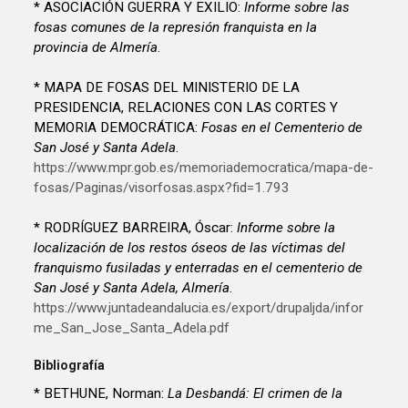
* ASOCIACIÓN GUERRA Y EXILIO:
Informe sobre las
fosas comunes de la represión franquista en la
provincia de Almería
.
* MAPA DE FOSAS DEL MINISTERIO DE LA
PRESIDENCIA, RELACIONES CON LAS CORTES Y
MEMORIA DEMOCRÁTICA:
Fosas en el Cementerio de
San José y Santa Adela
.
https://www.mpr.gob.es/memoriademocratica/mapa-de-
fosas/Paginas/visorfosas.aspx?fid=1.793
* RODRÍGUEZ BARREIRA, Óscar:
Informe sobre la
localización de los restos óseos de las víctimas del
franquismo fusiladas y enterradas en el cementerio de
San José y Santa Adela, Almería
.
https://www.juntadeandalucia.es/export/drupaljda/infor
me_San_Jose_Santa_Adela.pdf
Bibliografía
* BETHUNE, Norman:
La Desbandá: El crimen de la