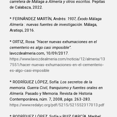
carretera de Málaga a Almería y otros escritos
. Pepitas
de Calabaza, 2022.
* FERNÁNDEZ MARTÍN, Andrés:
1937, Éxodo Málaga
Almería : nuevas fuentes de investigación
. Málaga,
Aratispi, 2016.
* ORTIZ, Rosa:
“Hacer nuevas exhumaciones en el
cementerio es algo casi imposible”
.
lavozdealmeria.com, 10/09/2017.
https://www.lavozdealmeria.com/noticia/12/almeria/13
7551/hacer-nuevas-exhumaciones-en-el-cementerio-
es-algo-casi-imposible
* RODRÍGUEZ LÓPEZ, Sofía:
Los secretos de la
memoria. Guerra Civil, franquismo y fuentes orales en
Almería
. Pasado y Memoria. Revista de Historia
Contemporánea, núm. 7, 2008, págs. 263-283.
https://www.redalyc.org/pdf/5215/521552317013.pdf
* RODRÍGUEZ LÓPEZ, Sofía y RUIZ GARCÍA, Maribel: