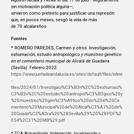
sin motivación política alguna—,
sirvieron como pretexto para justificar una represión
que, en pocos meses, sesgó la vida de más
de 70 alcalareños.
Fuentes
* ROMERO PAREDES, Carmen y otros:
Investigación,
exhumación, estudio antropológico y muestreo genético
en el cementerio municipal de Alcalá de Guadaira
(Sevilla)
. Febrero 2022.
https://www.juntadeandalucia.es/sites/default/files/inline
-
files/2024/01/Investigaci%C3%B3n%2C%20exhumaci%
C3%B3n%2C%20estudio%20antropol%C3%B3gico%20y
%20muestreo%20gen%C3%A9tico%20en%20el%20Ce
menterio%20Municipal%20de%20Alcal%C3%A1%20de%
20Guada%C3%ADra%20%28Sevilla%29%20%28PDF%2
054%2C31%20MB%29.pdf
* TCA Arqueología:
Indagación, localización y