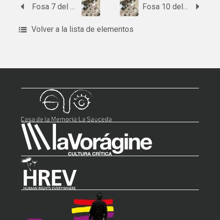
Fosa 7 del cementerio de Trebujena
Fosa 10 del cementerio de Trebujena
Volver a la lista de elementos