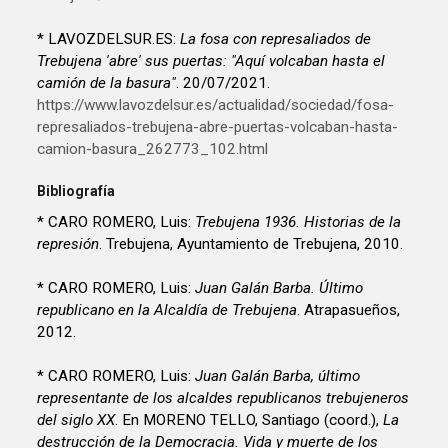
* LAVOZDELSUR.ES:
La fosa con represaliados de
Trebujena 'abre' sus puertas: "Aquí volcaban hasta el
camión de la basura"
. 20/07/2021.
https://www.lavozdelsur.es/actualidad/sociedad/fosa-
represaliados-trebujena-abre-puertas-volcaban-hasta-
camion-basura_262773_102.html
Bibliografía
* CARO ROMERO, Luis:
Trebujena 1936. Historias de la
represión
. Trebujena, Ayuntamiento de Trebujena, 2010.
* CARO ROMERO, Luis:
Juan Galán Barba. Último
republicano en la Alcaldía de Trebujena
. Atrapasueños,
2012.
* CARO ROMERO, Luis:
Juan Galán Barba, último
representante de los alcaldes republicanos trebujeneros
del siglo XX
. En MORENO TELLO, Santiago (coord.),
La
destrucción de la Democracia. Vida y muerte de los