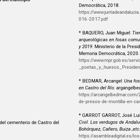
Democrática, 2018.
https://www.juntadeandaluc
016-2017.pdf
* BAQUERO, Juan Miguel:
Tie
arqueológicas en fosas comu
y 2019
. Ministerio de la Presidencia. Relaciones con las Cortes y
Memoria Democrática, 2020.
https://www.mpr.gob.es/serv
_poetas_y_huesos_Presiden
* BEDMAR, Arcangel:
Una fos
en Castro del Río
. argangelb
https://arcangelbedmar.co
de-presos-de-montilla-en-cas
* GARROT GARROT, José Lui
Civil. Los verdugos de Andalu
 del cementerio de Castro del
Bohórquez, Cañero, Buiza ,et
https://asambleadigital.es/lo