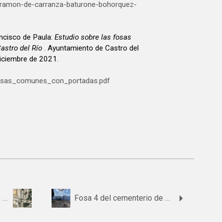
i-ramon-de-carranza-baturone-bohorquez-
cisco de Paula:
Estudio sobre las fosas
astro del Río
. Ayuntamiento de Castro del
diciembre de 2021.
osas_comunes_con_portadas.pdf
Fosa 7 del cementerio de Castro del Río
Fosa 4 del cementerio de Salar