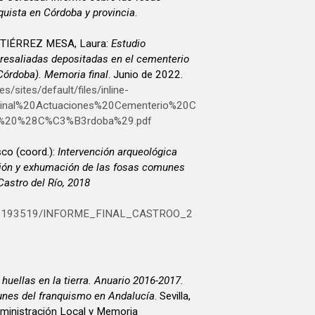
quista en Córdoba y provincia
.
UTIÉRREZ MESA, Laura:
Estudio
presaliadas depositadas en el cementerio
Córdoba). Memoria final
. Junio de 2022.
s/sites/default/files/inline-
Final%20Actuaciones%20Cementerio%20C
%20%28C%C3%B3rdoba%29.pdf
o (coord.):
Intervención arqueológica
ción y exhumación de las fosas comunes
astro del Río, 2018
u/38193519/INFORME_FINAL_CASTROO_2
 huellas en la tierra. Anuario 2016-2017.
unes del franquismo en Andalucía
. Sevilla,
dministración Local y Memoria