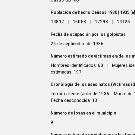
Población de hecho Censos 1930 | 1935 [e] 
14817
|
16058
|
17298
|
14126
Fecha de ocupación por los golpistas
26 de septiembre de 1936
Número estimado de víctimas en/de los m
Hombres identificados: 60
|
Mujeres ide
estimadas: 197
Cronología de los asesinatos (Víctimas id
Terror caliente (Julio de 1936 - Marzo de
Fecha desconocida: 13
Número de fosas en el municipio
9
Número estimado de víctimas en las fosas