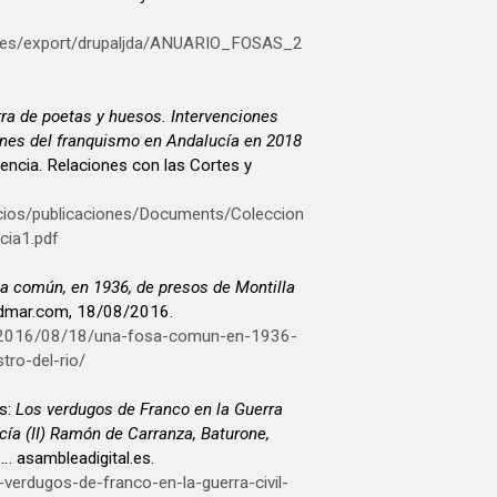
ia.es/export/drupaljda/ANUARIO_FOSAS_2
rra de poetas y huesos. Intervenciones
nes del franquismo en Andalucía en 2018
icios/publicaciones/Documents/Coleccion
cia1.pdf
a común, en 1936, de presos de Montilla
edmar.com, 18/08/2016.
m/2016/08/18/una-fosa-comun-en-1936-
tro-del-rio/
s:
Los verdugos de Franco en la Guerra
cía (II) Ramón de Carranza, Baturone,
c…
. asambleadigital.es.
s-verdugos-de-franco-en-la-guerra-civil-