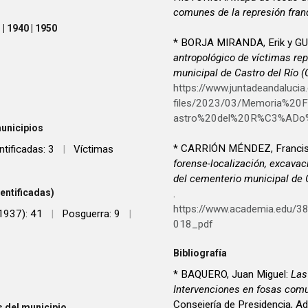
comunes de la represión fran
| 1940 | 1950
* BORJA MIRANDA, Erik y G
antropológico de víctimas re
municipal de Castro del Río (
https://www.juntadeandalucia.e
files/2023/03/Memoria%20
astro%20del%20R%C3%ADo
unicipios
* CARRIÓN MÉNDEZ, Francisc
ntificadas: 3
|
Víctimas
forense-localización, excava
del cementerio municipal de C
entificadas)
.
https://www.academia.ed
 1937): 41
|
Posguerra: 9
|
018_pdf
Bibliografía
* BAQUERO, Juan Miguel:
Las
Intervenciones en fosas com
Consejería de Presidencia, A
 del municipio