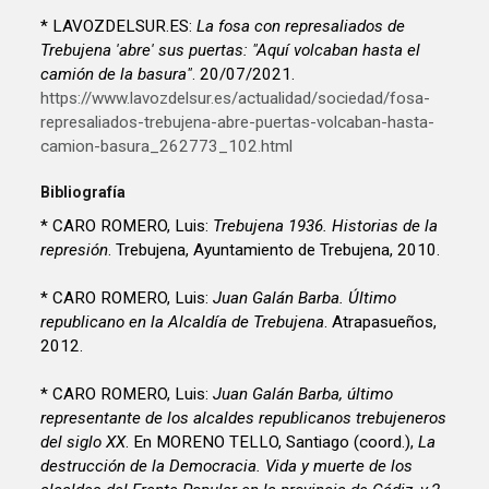
* LAVOZDELSUR.ES:
La fosa con represaliados de
Trebujena 'abre' sus puertas: "Aquí volcaban hasta el
camión de la basura"
. 20/07/2021.
https://www.lavozdelsur.es/actualidad/sociedad/fosa-
represaliados-trebujena-abre-puertas-volcaban-hasta-
camion-basura_262773_102.html
Bibliografía
* CARO ROMERO, Luis:
Trebujena 1936. Historias de la
represión
. Trebujena, Ayuntamiento de Trebujena, 2010.
* CARO ROMERO, Luis:
Juan Galán Barba. Último
republicano en la Alcaldía de Trebujena
. Atrapasueños,
2012.
* CARO ROMERO, Luis:
Juan Galán Barba, último
representante de los alcaldes republicanos trebujeneros
del siglo XX
. En MORENO TELLO, Santiago (coord.),
La
destrucción de la Democracia. Vida y muerte de los