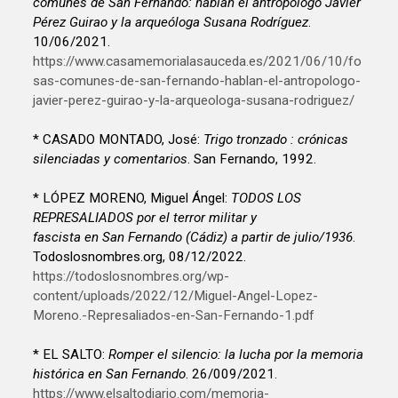
comunes de San Fernando: hablan el antropólogo Javier
Pérez Guirao y la arqueóloga Susana Rodríguez
.
10/06/2021.
https://www.casamemorialasauceda.es/2021/06/10/fo
sas-comunes-de-san-fernando-hablan-el-antropologo-
javier-perez-guirao-y-la-arqueologa-susana-rodriguez/
* CASADO MONTADO, José:
Trigo tronzado : crónicas
silenciadas y comentarios
. San Fernando, 1992.
* LÓPEZ MORENO, Miguel Ángel:
TODOS LOS
REPRESALIADOS por el terror militar y
fascista en San Fernando (Cádiz) a partir de julio/1936
.
Todoslosnombres.org, 08/12/2022.
https://todoslosnombres.org/wp-
content/uploads/2022/12/Miguel-Angel-Lopez-
Moreno.-Represaliados-en-San-Fernando-1.pdf
* EL SALTO:
Romper el silencio: la lucha por la memoria
histórica en San Fernando
. 26/009/2021.
https://www.elsaltodiario.com/memoria-