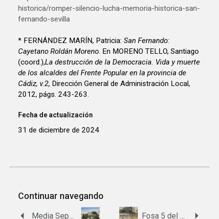
historica/romper-silencio-lucha-memoria-historica-san-
fernando-sevilla
* FERNÁNDEZ MARÍN, Patricia:
San Fernando:
Cayetano Roldán Moreno
. En MORENO TELLO, Santiago
(coord.),
La destrucción de la Democracia. Vida y muerte
de los alcaldes del Frente Popular en la provincia de
Cádiz, v.2
, Dirección General de Administración Local,
2012, págs. 243-263.
Fecha de actualización
31 de diciembre de 2024
Continuar navegando
Media Sepultura 42, Fila 1, Patio 4, Línea Este del cementerio de San José
Fosa 5 del cementerio de San Fernando