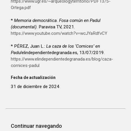
https://www.ugr.es/~arqueologyterritorio/PDF13/5-
Ortega.pdf
*
Memoria democrática. Fosa común en Padul
(documental)
. Paravisa TV, 2021.
https://www.youtube.com/watch?v=wcJYaRdfvCY
* PÉREZ, Juan L.:
La caza de los ‘Cornices’ en
Padul
elindependientedegranada.es, 13/07/2019.
https://www.elindependientedegranada.es/blog/caza-
cornices-padul
Fecha de actualización
31 de diciembre de 2024
Continuar navegando