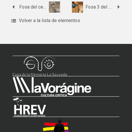
Fosa del cementerio de Quéntar
Fosa 3 del cementerio de Padul
Volver a la lista de elementos