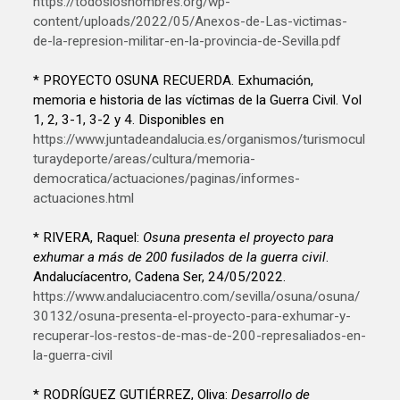
https://todoslosnombres.org/wp-
content/uploads/2022/05/Anexos-de-Las-victimas-
de-la-represion-militar-en-la-provincia-de-Sevilla.pdf
* PROYECTO OSUNA RECUERDA. Exhumación,
memoria e historia de las víctimas de la Guerra Civil. Vol
1, 2, 3-1, 3-2 y 4. Disponibles en
https://www.juntadeandalucia.es/organismos/turismocul
turaydeporte/areas/cultura/memoria-
democratica/actuaciones/paginas/informes-
actuaciones.html
* RIVERA, Raquel:
Osuna presenta el proyecto para
exhumar a más de 200 fusilados de la guerra civil
.
Andalucíacentro, Cadena Ser, 24/05/2022.
https://www.andaluciacentro.com/sevilla/osuna/osuna/
30132/osuna-presenta-el-proyecto-para-exhumar-y-
recuperar-los-restos-de-mas-de-200-represaliados-en-
la-guerra-civil
* RODRÍGUEZ GUTIÉRREZ, Oliva:
Desarrollo de