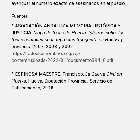
averiguar el número exacto de asesinados en el pueblo.
Fuentes
* ASOCIACIÓN ANDALUZA MEMORIA HISTÓRICA Y
JUSTICIA:
Mapa de fosas de Huelva. Informe sobre las
fosas comunes de la represión franquista en Huelva y
provincia
. 2007, 2008 y 2009.
https://todoslosnombres.org/wp-
content/uploads/2022/01/documento394_0.pdf
* ESPINOSA MAESTRE, Francisco:
La Guerra Civil en
Huelva
. Huelva, Diputación Provincial, Servicio de
Publicaciones, 2018.
* FERNÁNDEZ MARTÍN, ANDRÉS:
Informe de
indagación y localización de fosas comunes en el
cementerio de Nerva, Octubre 2017-Diciembre 2017.
https://todoslosnombres.org/wp-
content/uploads/2022/03/informe_nerva_2017.pdf