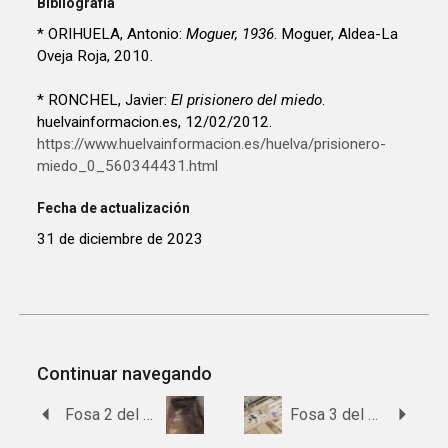
Bibliografía
* ORIHUELA, Antonio:
Moguer, 1936
. Moguer, Aldea-La
Oveja Roja, 2010.
* RONCHEL, Javier:
El prisionero del miedo
.
huelvainformacion.es, 12/02/2012.
https://www.huelvainformacion.es/huelva/prisionero-
miedo_0_560344431.html
Fecha de actualización
31 de diciembre de 2023
Continuar navegando
Fosa 2 del cementerio Ntra Sra de la Oliva de Lebrija
Fosa 3 del cementerio de Moguer