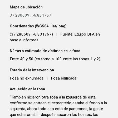
Mapa de ubicación
37.280609
,
-6.831767
Coordenadas (WGS84 - lat/long)
(37.280609, -6.831767)
|
Fuente: Equipo DFA en
base a Informes
Número estimado de víctimas en la fosa
Entre 40 y 50 (en torno a 100 entre las fosas 1 y 2)
Estado de la intervención
Fosa no exhumada
|
Fosa edificada
Actuación en la fosa
“También hicieron otra fosa a la izquierda de esta,
conforme se entraen el cementerio estaba al fondo a la
izquierda, ahora todo eso está de panteones, la gente
que echaron ahí... después sacaron los huesos, los