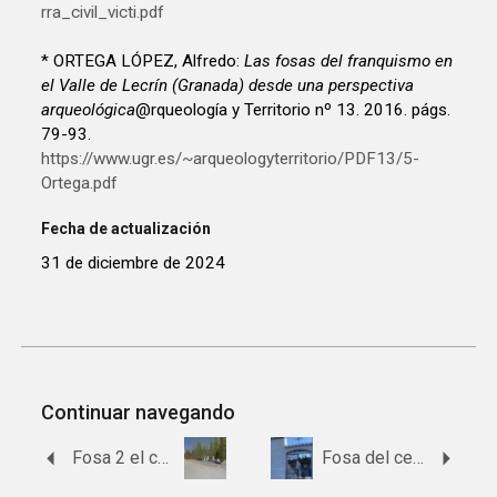
rra_civil_victi.pdf
* ORTEGA LÓPEZ, Alfredo:
Las fosas del franquismo en
el Valle de Lecrín (Granada) desde una perspectiva
arqueológica
@rqueología y Territorio nº 13. 2016. págs.
79-93.
https://www.ugr.es/~arqueologyterritorio/PDF13/5-
Ortega.pdf
Fecha de actualización
31 de diciembre de 2024
Continuar navegando
Fosa 2 el cementerio de Cádiar
Fosa del cementerio de Castell de Ferro