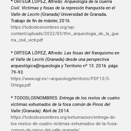
* ORTEGA LÓPEZ, Alfredo:
Arqueología de la Guerra
Civil. Víctimas y fosas de la represión franquista en el
Valle de Lecrín (Granada)
Universidad de Granada,
Trabajo de fin de máster, 2016.
https://todoslosnombres.org/wp-
content/uploads/2022/03/tfm_arqueologia_de_la_gue
rra_civil_victi.pdf
* ORTEGA LÓPEZ, Alfredo:
Las fosas del franquismo en
el Valle de Lecrín (Granada) desde una perspectiva
arqueológica
@rqueología y Territorio nº 13. 2016. págs.
79-93.
https://www.ugr.es/~arqueologyterritorio/PDF13/5-
Ortega.pdf
* TODOSLOSNOMBRES:
Entrega de los restos de cuatro
víctimas exhumados de la fosa común de Pinos del
Valle (Granada)
. Abril de 2014.
https://todoslosnombres.org/exhumacion/entrega-de-
los-restos-de-cuatro-victimas-exhumados-de-la-fosa-
comun-de-pinos-del-valle-granada/