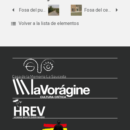
Fosa del puente Romano de arroyo Buriana
Fosa del cementerio de Ochavillo del Río
Volver a la lista de elementos