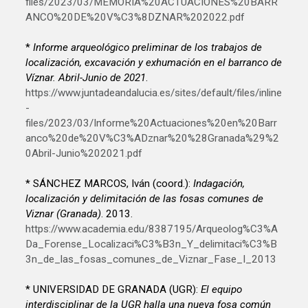
files/2023/03/MEMORIA%20ACTUACIONES%20BARR
ANCO%20DE%20V%C3%8DZNAR%202022.pdf
*
Informe arqueológico preliminar de los trabajos de
localización, excavación y exhumación en el barranco de
Víznar. Abril-Junio de 2021
.
https://www.juntadeandalucia.es/sites/default/files/inline
-
files/2023/03/Informe%20Actuaciones%20en%20Barr
anco%20de%20V%C3%ADznar%20%28Granada%29%2
0Abril-Junio%202021.pdf
* SÁNCHEZ MARCOS, Iván (coord.):
Indagación,
localización y delimitación de las fosas comunes de
Viznar (Granada)
. 2013.
https://www.academia.edu/8387195/Arqueolog%C3%A
Da_Forense_Localizaci%C3%B3n_Y_delimitaci%C3%B
3n_de_las_fosas_comunes_de_Viznar_Fase_I_2013
* UNIVERSIDAD DE GRANADA (UGR):
El equipo
interdisciplinar de la UGR halla una nueva fosa común