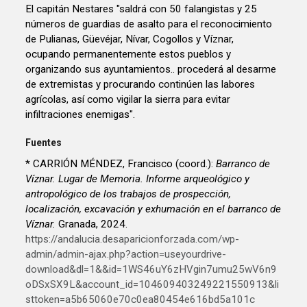
El capitán Nestares "saldrá con 50 falangistas y 25
números de guardias de asalto para el reconocimiento
de Pulianas, Güevéjar, Nívar, Cogollos y Víznar,
ocupando permanentemente estos pueblos y
organizando sus ayuntamientos.. procederá al desarme
de extremistas y procurando continúen las labores
agrícolas, así como vigilar la sierra para evitar
infiltraciones enemigas".
Fuentes
* CARRIÓN MÉNDEZ, Francisco (coord.):
Barranco de
Víznar. Lugar de Memoria. Informe arqueológico y
antropológico de los trabajos de prospección,
localización, excavación y exhumación en el barranco de
Víznar.
Granada, 2024.
https://andalucia.desaparicionforzada.com/wp-
admin/admin-ajax.php?action=useyourdrive-
download&dl=1&&id=1WS46uY6zHVgin7umu25wV6n9
oDSxSX9L&account_id=104609403249221550913&li
sttoken=a5b65060e70c0ea80454e616bd5a101c