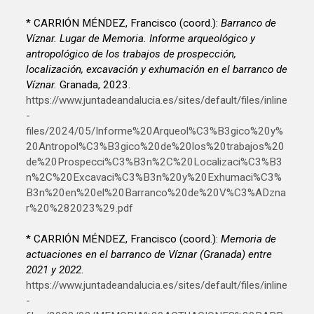
* CARRIÓN MÉNDEZ, Francisco (coord.):
Barranco de
Víznar. Lugar de Memoria. Informe arqueológico y
antropológico de los trabajos de prospección,
localización, excavación y exhumación en el barranco de
Víznar.
Granada, 2023.
https://www.juntadeandalucia.es/sites/default/files/inline
-
files/2024/05/Informe%20Arqueol%C3%B3gico%20y%
20Antropol%C3%B3gico%20de%20los%20trabajos%20
de%20Prospecci%C3%B3n%2C%20Localizaci%C3%B3
n%2C%20Excavaci%C3%B3n%20y%20Exhumaci%C3%
B3n%20en%20el%20Barranco%20de%20V%C3%ADzna
r%20%282023%29.pdf
* CARRIÓN MÉNDEZ, Francisco (coord.):
Memoria de
actuaciones en el barranco de Víznar (Granada) entre
2021 y 2022
.
https://www.juntadeandalucia.es/sites/default/files/inline
-