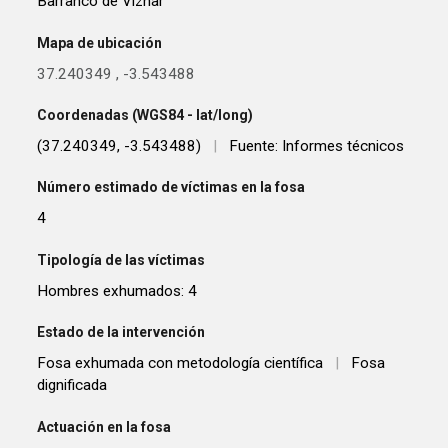
Barranco de Víznar
Mapa de ubicación
37.240349
,
-3.543488
Coordenadas (WGS84 - lat/long)
(37.240349, -3.543488)
|
Fuente: Informes técnicos
Número estimado de víctimas en la fosa
4
Tipología de las víctimas
Hombres exhumados: 4
Estado de la intervención
Fosa exhumada con metodología científica
|
Fosa
dignificada
Actuación en la fosa