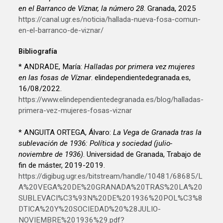
en el Barranco de Víznar, la número 28
. Granada, 2025
https://canal.ugr.es/noticia/hallada-nueva-fosa-comun-
en-el-barranco-de-viznar/
Bibliografía
* ANDRADE, María:
Halladas por primera vez mujeres
en las fosas de Víznar
. elindependientedegranada.es,
16/08/2022.
https://www.elindependientedegranada.es/blog/halladas-
primera-vez-mujeres-fosas-viznar
* ANGUITA ORTEGA, Álvaro:
La Vega de Granada tras la
sublevación de 1936: Política y sociedad (julio-
noviembre de 1936)
. Universidad de Granada, Trabajo de
fin de máster, 2019-2019.
https://digibug.ugr.es/bitstream/handle/10481/68685/L
A%20VEGA%20DE%20GRANADA%20TRAS%20LA%20
SUBLEVACI%C3%93N%20DE%201936%20POL%C3%8
DTICA%20Y%20SOCIEDAD%20%28JULIO-
NOVIEMBRE%201936%29.pdf?