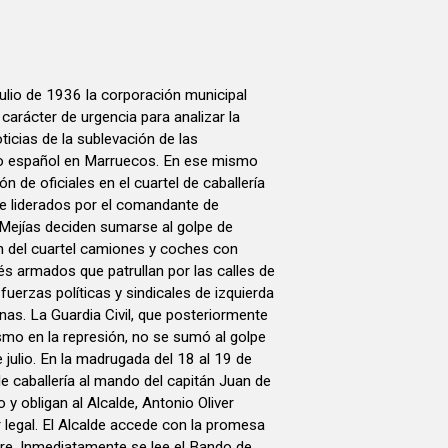
julio de 1936 la corporación municipal
carácter de urgencia para analizar la
ticias de la sublevación de las
do español en Marruecos. En ese mismo
n de oficiales en el cuartel de caballería
e liderados por el comandante de
 Mejías deciden sumarse al golpe de
 del cuartel camiones y coches con
tés armados que patrullan por las calles de
 fuerzas políticas y sindicales de izquierda
anas. La Guardia Civil, que posteriormente
mo en la represión, no se sumó al golpe
 julio. En la madrugada del 18 al 19 de
de caballería al mando del capitán Juan de
y obligan al Alcalde, Antonio Oliver
r legal. El Alcalde accede con la promesa
re. Inmediatamente se lee el Bando de