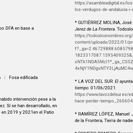
https://asambleadigital.es/lo
los-verdugos-de-andalucia-i-a
* GUTIÉRREZ MOLINA, José 
ipo DFA en base a
Jerez de La Frontera
. Todosl
https://todoslosnombres.org
content/uploads/2022/01/pres
f?_ga=2.46729888.608579
1823317087.1595409325&
xNTk1NDA5MzI1*_ga_CS5
4xNjY1NDgxNTY3LjAuMC4
a
|
Fosa edificada
* LA VOZ DEL SUR:
El ayunt
tiempo
. 01/06/2021.
https://www.lavozdelsur.es/e
habido intervención pese a la
hace-perder-tiempo_260604
ez. Sí se han desarrollado, en
 en 2019 y 2021en el Patio
* RAMÍREZ LÓPEZ, Manuel:
de la Frontera, Tierra de nadi