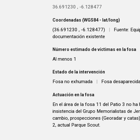
36.691230
,
-6.128477
Coordenadas (WGS84 - lat/long)
(36.691230 , -6.128477)
|
Fuente: Equ
documentación existente
Número estimado de víctimas en la fosa
Al menos 1
Estado de la intervención
Fosa no exhumada
|
Fosa desaparecid
Actuación en la fosa
En el área de la fosa 11 del Patio 3 no ha 
insistencia del Grupo Memorialistas de Jer
cambio, prospecciones (Georadar y catas)
2, actual Parque Scout.