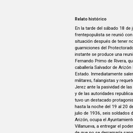
Relato histórico
En la tarde del sábado 18 de 
frentepopulista se reunió con 
situación después de tener no
guarniciones del Protectora
instante se produce una reunió
Fernando Primo de Rivera, qu
caballería Salvador de Arizón
Estado. Inmediatamente salen
militares, falangistas y reque
Jerez ante la pasividad de las
y de las autoridades republic
tuvo un destacado protagonis
hasta la noche del 19 al 20 de
julio de 1936, seis soldados 
Arizón, ocupa el Ayuntamiento 
Villanueva, a entregar el pode
de que no se derramaría sang