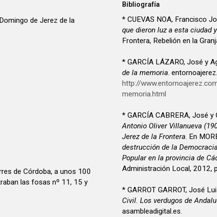
Bibliografía
* CUEVAS NOA, Francisco J
Domingo de Jerez de la
que dieron luz a esta ciudad y
Frontera, Rebelión en la Granj
* GARCÍA LÁZARO, José y Ag
de la memoria
. entornoajere
http://www.entornoajerez.co
memoria.html
* GARCÍA CABRERA, José y 
Antonio Oliver Villanueva (19
Jerez de la Frontera
. En MORE
destrucción de la Democracia.
Popular en la provincia de Cád
Administración Local, 2012, 
orres de Córdoba, a unos 100
raban las fosas nº 11, 15 y
* GARROT GARROT, José Lui
Civil. Los verdugos de Andaluc
asambleadigital.es.