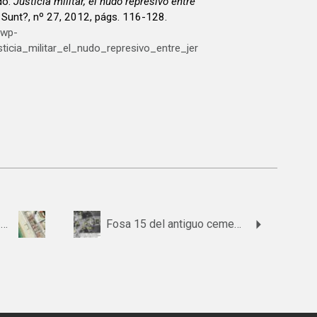
do:
Justicia militar, el nudo represivo entre
i Sunt?, nº 27, 2012, págs. 116-128.
/wp-
icia_militar_el_nudo_represivo_entre_jer
Media Sepultura 9, Fila 2, Patio 3, División San Mateo del cementerio de San José
Fosa 15 del antiguo cementerio de Santo Domingo de Jerez de la Frontera