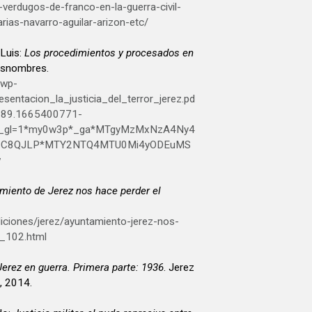
s-verdugos-de-franco-en-la-guerra-civil-
rias-navarro-aguilar-arizon-etc/
Luis:
Los procedimientos y procesados en
osnombres.
/wp-
entacion_la_justicia_del_terror_jerez.pd
889.1665400771-
_gl=1*my0w3p*_ga*MTgyMzMxNzA4Ny4
ZC8QJLP*MTY2NTQ4MTU0Mi4yODEuMS
w
amiento de Jerez nos hace perder el
diciones/jerez/ayuntamiento-jerez-nos-
_102.html
Jerez en guerra. Primera parte: 1936
. Jerez
e, 2014.