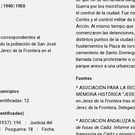
Guerra por los micrófonos de
| 1940 | 1950
el control de la ciudad. Fue 
Cortés y el control militar d
Arizón. Al mismo tiempo que 
comenzaron las detenciones, 
 correspondientes al
distintos puntos de la ciuda
ndo la población de San José
fusilamientos la Plaza de toro
Jerez de la Frontera en el
cementerio de Santo Domingo,
llamada zona protestante o ce
parque anexo a una urbanizaci
Fuentes
* ASOCIACIÓN PARA LA REC
unicipios
MEMORIA HISTÓRICA "JERE
entificadas: 12
en Jerez de la Frontera tras 
Jerez de la Frontera, Delegac
entificadas)
* ASOCIACIÓN ANDALUZA M
 1937): 196
|
Justicia del
de fosas de Cádiz. Informe s
|
Posguerra: 18
|
Fecha
franquista en Cádiz y provinc