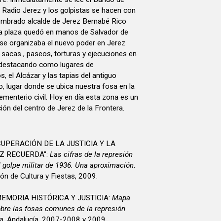
 Radio Jerez y los golpistas se hacen con
nombrado alcalde de Jerez Bernabé Rico
e la plaza quedó en manos de Salvador de
se organizaba el nuevo poder en Jerez
sacas , paseos, torturas y ejecuciones en
d destacando como lugares de
s, el Alcázar y las tapias del antiguo
 lugar donde se ubica nuestra fosa en la
menterio civil. Hoy en día esta zona es un
ón del centro de Jerez de la Frontera.
UPERACIÓN DE LA JUSTICIA Y LA
Z RECUERDA":
Las cifras de la represión
el golpe militar de 1936. Una aproximación
.
ión de Cultura y Fiestas, 2009.
EMORIA HISTÓRICA Y JUSTICIA:
Mapa
obre las fosas comunes de la represión
ia
. Andalucía, 2007-2008 y 2009.