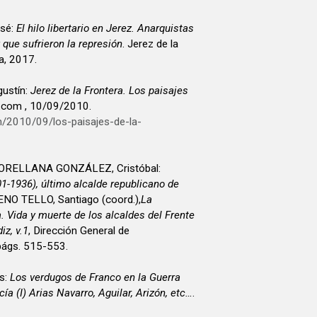
osé:
El hilo libertario en Jerez. Anarquistas
 que sufrieron la represión
. Jerez de la
a, 2017.
ustín:
Jerez de la Frontera. Los paisajes
z.com , 10/09/2010.
m/2010/09/los-paisajes-de-la-
ORELLANA GONZÁLEZ, Cristóbal:
01-1936), último alcalde republicano de
NO TELLO, Santiago (coord.),
La
 Vida y muerte de los alcaldes del Frente
iz, v.1
, Dirección General de
págs. 515-553.
s:
Los verdugos de Franco en la Guerra
ía (I) Arias Navarro, Aguilar, Arizón, etc…
.