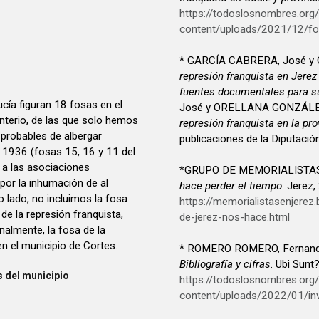
https://todoslosnombres.org
content/uploads/2021/12/fo
* GARCÍA CABRERA, José y
represión franquista en Jerez
fuentes documentales para su
cía figuran 18 fosas en el
José y ORELLANA GONZÁLEZ, 
enterio, de las que solo hemos
represión franquista en la pro
 probables de albergar
publicaciones de la Diputació
o 1936 (fosas 15, 16 y 11 del
 a las asociaciones
*GRUPO DE MEMORIALISTAS
 por la inhumación de al
hace perder el tiempo
. Jerez,
o lado, no incluimos la fosa
https://memorialistasenjere
 de la represión franquista,
de-jerez-nos-hace.html
inalmente, la fosa de la
n el municipio de Cortes.
* ROMERO ROMERO, Fernan
Bibliografía y cifras
. Ubi Sunt
 del municipio
https://todoslosnombres.org
content/uploads/2022/01/inv