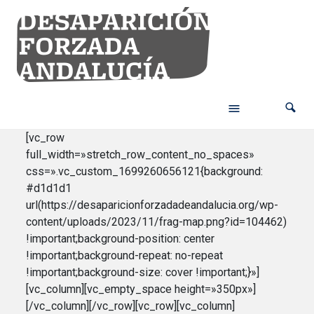
[vc_row
full_width=»stretch_row_content_no_spaces»
css=».vc_custom_1699260656121{background:
#d1d1d1
url(https://desaparicionforzadadeandalucia.org/wp-
content/uploads/2023/11/frag-map.png?id=104462)
!important;background-position: center
!important;background-repeat: no-repeat
!important;background-size: cover !important;}»]
[vc_column][vc_empty_space height=»350px»]
[/vc_column][/vc_row][vc_row][vc_column]