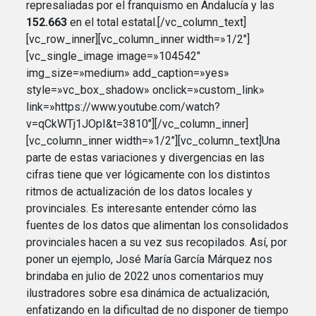
represaliadas por el franquismo en Andalucía y las
152.663
en el total estatal.[/vc_column_text]
[vc_row_inner][vc_column_inner width=»1/2″]
[vc_single_image image=»104542″
img_size=»medium» add_caption=»yes»
style=»vc_box_shadow» onclick=»custom_link»
link=»https://www.youtube.com/watch?
v=qCkWTj1JOpI&t=3810″][/vc_column_inner]
[vc_column_inner width=»1/2″][vc_column_text]Una
parte de estas variaciones y divergencias en las
cifras tiene que ver lógicamente con los distintos
ritmos de actualización de los datos locales y
provinciales. Es interesante entender cómo las
fuentes de los datos que alimentan los consolidados
provinciales hacen a su vez sus recopilados. Así, por
poner un ejemplo, José María García Márquez nos
brindaba en julio de 2022 unos comentarios muy
ilustradores sobre esa dinámica de actualización,
enfatizando en la dificultad de no disponer de tiempo