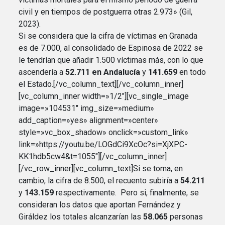
civil y en tiempos de postguerra otras 2.973» (Gil,
2023).
Si se considera que la cifra de víctimas en Granada
es de 7.000, al consolidado de Espinosa de 2022 se
le tendrían que añadir 1.500 víctimas más, con lo que
ascendería a
52.711 en Andalucía
y
141.659
en todo
el Estado.[/vc_column_text][/vc_column_inner]
[vc_column_inner width=»1/2″][vc_single_image
image=»104531″ img_size=»medium»
add_caption=»yes» alignment=»center»
style=»vc_box_shadow» onclick=»custom_link»
link=»https://youtu.be/LOGdCi9XcOc?si=XjXPC-
KK1hdb5cw4&t=1055″][/vc_column_inner]
[/vc_row_inner][vc_column_text]Si se toma, en
cambio, la cifra de 8.500, el recuento subiría a
54.211
y
143.159
respectivamente. Pero si, finalmente, se
consideran los datos que aportan Fernández y
Giráldez los totales alcanzarían las
58.065
personas